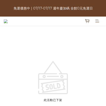
週年慶限定｜購買指定商品3件＄2000・植萃洗沐三件$999送酵
免運優惠中 | 07/17-07/17 週年慶加碼 全館0元免運日
素牙膏・植泌系列最低只要＄1980
週年慶限定｜購買指定商品3件＄2000・植萃洗沐三件$999送酵
素牙膏・植泌系列最低只要＄1980
此活動已下架