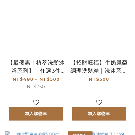
【最優惠！植萃洗髮沐
【招財旺福】牛奶鳳梨
浴系列】｜任選3件
調理洗髮精 | 洗沐系列
999
三件999
NT$480 ~ NT$500
NT$500
NT$750
加入購物車
加入購物車
熱銷NO.1