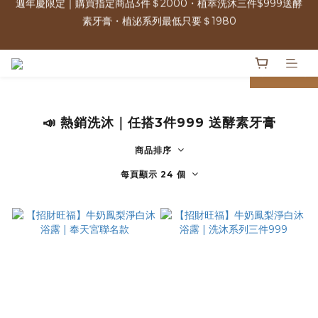
素牙膏・植泌系列最低只要＄1980
週年慶限定｜購買指定商品3件＄2000・植萃洗沐三件$999送酵
素牙膏・植泌系列最低只要＄1980
單筆消費滿＄2500 | 可參加週年慶限定100%抽獎 人人有獎！ 
prev
next
免運優惠中 | 07/17-07/17 週年慶加碼 全館0元免運日
📣 熱銷洗沐｜任搭3件999 送酵素牙膏
週年慶限定｜購買指定商品3件＄2000・植萃洗沐三件$999送酵
素牙膏・植泌系列最低只要＄1980
商品排序
每頁顯示 24 個