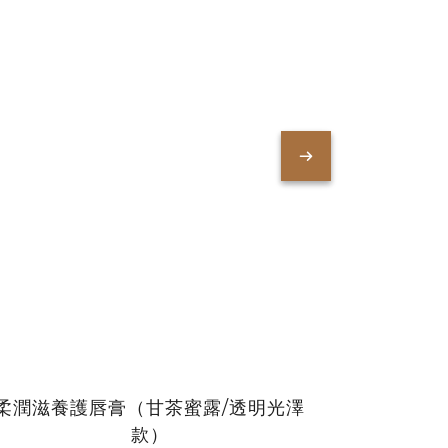
柔潤滋養護唇膏（甘茶蜜露/透明光澤
潤色滋養
款）