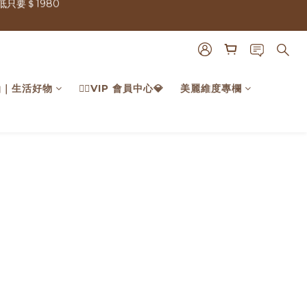
只要＄1980
只要＄1980
油｜生活好物
🙍‍♂️VIP 會員中心💎
美麗維度專欄