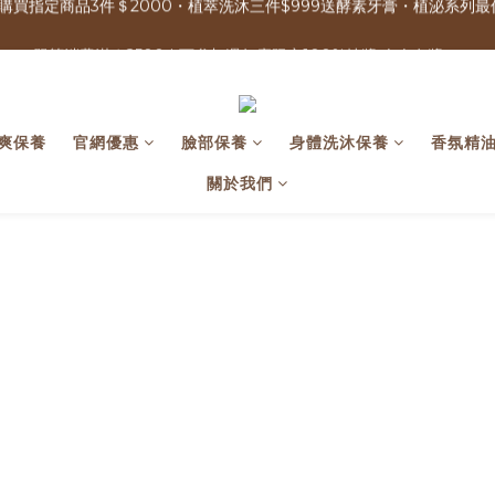
購買指定商品3件＄2000・植萃洗沐三件$999送酵素牙膏・植泌系列最低
單筆消費滿＄2500 | 可參加週年慶限定100%抽獎 人人有獎！ 
免運優惠中 | 07/17-07/17 週年慶加碼 全館0元免運日
購買指定商品3件＄2000・植萃洗沐三件$999送酵素牙膏・植泌系列最低
清爽保養
官網優惠
臉部保養
身體洗沐保養
香氛精
關於我們