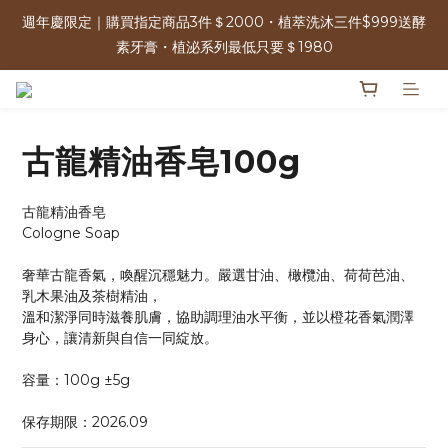
週年慶限定｜購買指定商品3件＄2000・植萃洗沐三件$999送酵
週年慶限定｜購買指定商品3件＄2000・植萃洗沐三件$999送酵
素牙膏・植泌系列最低只要＄1980
素牙膏・植泌系列最低只要＄1980
單筆消費滿＄2500 | 可參加週年慶限定100%抽獎 人人有獎！ 
古龍精油香皂100g
免運優惠中 | 07/17-07/17 週年慶加碼 全館0元免運日
古龍精油香皂 
週年慶限定｜購買指定商品3件＄2000・植萃洗沐三件$999送酵
Cologne Soap
素牙膏・植泌系列最低只要＄1980
奢華古龍香氣，喚醒沉穩魅力。嚴選甘油、橄欖油、荷荷芭油、
乳木果油及茶樹精油，
溫和潔淨同時滋養肌膚，協助調理油水平衡，並以橙花香氣潤澤
身心，讓清新與自信一同綻放。
容量：100g ±5g
保存期限：2026.09