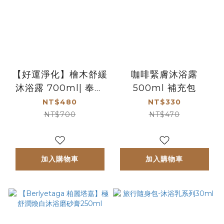
【好運淨化】檜木舒緩
咖啡緊膚沐浴露
沐浴露 700ml| 奉天
500ml 補充包
宮聯名款
NT$480
NT$330
NT$700
NT$470
加入購物車
加入購物車