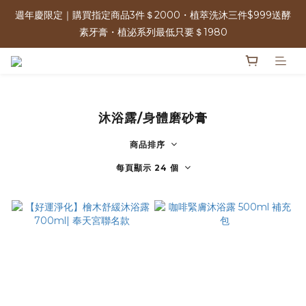
週年慶限定｜購買指定商品3件＄2000・植萃洗沐三件$999送酵
週年慶限定｜購買指定商品3件＄2000・植萃洗沐三件$999送酵
素牙膏・植泌系列最低只要＄1980
素牙膏・植泌系列最低只要＄1980
單筆消費滿＄2500 | 可參加週年慶限定100%抽獎 人人有獎！ 
沐浴露/身體磨砂膏
免運優惠中 | 07/17-07/17 週年慶加碼 全館0元免運日
商品排序
週年慶限定｜購買指定商品3件＄2000・植萃洗沐三件$999送酵
每頁顯示 24 個
素牙膏・植泌系列最低只要＄1980