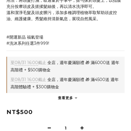
用法：將頭髮打濕，取適量於手掌中，搓勻抹於頭髮上，以指腹
充分按摩頭皮及搓揉髮絲後，再以清水洗淨即可。
溫和潔淨毛髮及頭皮髒污，添加多種調理植物萃取幫助頭皮控
油、維護健康。秀髮維持清新氣息，展現自然風采。
#開運新品 福氣登場
#洗沐系列任選3件999!
至
08/31 16:00
截止
全店，週年慶滿額禮 🎁 滿6000送 週年
高階禮 + $500購物金
至
08/31 16:00
截止
全店，週年慶滿額禮 🎁 滿4500送 週年
高階體驗禮 + $300購物金
查看更多
NT$500