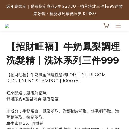
週年慶限定｜購買指定商品3件＄2000・植萃洗沐三件$999送酵
週年慶限定｜購買指定商品3件＄2000・植萃洗沐三件$999送酵
素牙膏・植泌系列最低只要＄1980
素牙膏・植泌系列最低只要＄1980
單筆消費滿＄2500 | 可參加週年慶限定100%抽獎 人人有獎！ 
【招財旺福】牛奶鳳梨調理
免運優惠中 | 07/17-07/17 週年慶加碼 全館0元免運日
洗髮精 | 洗沐系列三件999
週年慶限定｜購買指定商品3件＄2000・植萃洗沐三件$999送酵
素牙膏・植泌系列最低只要＄1980
【招財旺福】牛奶鳳梨調理洗髮精FORTUNE BLOOM 
REGULATING SHAMPOO | 1000 mL
旺來開運，髮現好福氣
舒活頭皮🞫蓬鬆清爽 髮香迎福
主成分：牛奶蛋白、鳳梨萃取、洋棗樹皮萃取、銀毛椴萃取、海
葡萄萃取、柳蘭萃取、
維生素原B5、甜菜鹼