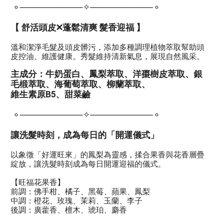
⚬──────────✧──────────⚬
【
舒活頭皮🞫蓬鬆清爽 髮香迎福
】
溫和潔淨毛髮及頭皮髒污，添加多種調理植物萃取幫助頭
皮控油、維護健康。秀髮維持清新氣息，展現自然風采。
主成分：牛奶蛋白、鳳梨萃取、洋棗樹皮萃取、銀
毛椴萃取、海葡萄萃取、柳蘭萃取、
維生素原B5、甜菜鹼
⚬──────────✧──────────⚬
讓洗髮時刻，成為每日的「開運儀式」
以象徵「好運旺來」的鳳梨為靈感，揉合果香與花香層疊
綻放，
讓洗髮時刻成為每日開運迎福的儀式。
【旺福花果香】
前調：佛手柑、橘子、黑莓、蘋果、鳳梨
中調：橙花、玫瑰、茉莉、玉蘭、李子
後調：廣藿香、檀木、琥珀、麝香