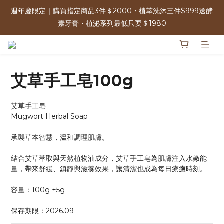
週年慶限定｜購買指定商品3件＄2000・植萃洗沐三件$999送酵
週年慶限定｜購買指定商品3件＄2000・植萃洗沐三件$999送酵
素牙膏・植泌系列最低只要＄1980
素牙膏・植泌系列最低只要＄1980
單筆消費滿＄2500 | 可參加週年慶限定100%抽獎 人人有獎！ 
艾草手工皂100g
免運優惠中 | 07/17-07/17 週年慶加碼 全館0元免運日
艾草手工皂
週年慶限定｜購買指定商品3件＄2000・植萃洗沐三件$999送酵
Mugwort Herbal Soap
素牙膏・植泌系列最低只要＄1980
承襲草本智慧，溫和調理肌膚。
結合艾草萃取與天然植物油成分，艾草手工皂為肌膚注入水嫩能
量，帶來舒緩、鎮靜與滋養效果，讓清潔也成為每日療癒時刻。
容量：100g ±5g
保存期限：2026.09