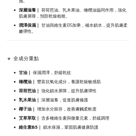
感。
深層滋養｜
荷荷芭油、乳木果油、橄欖油協同作用，強化
肌膚屏障，預防乾燥粗糙。
潤澤保濕｜
甘油與維生素B5加乘，補水鎖水，提升肌膚柔
嫩彈性。
🔹 全成分重點
甘油｜
保濕潤澤，舒緩乾紋
橄欖油｜
豐富抗氧化成分，養護乾燥敏感肌
荷荷芭油｜
強化鎖水屏障，提升肌膚彈性
乳木果油｜
深層滋養，促進肌膚修護
椰子油｜
增加水分留存，改善膚觸柔軟度
艾草萃取｜
含多種維生素與微量元素，舒緩調理
維生素B5｜
鎖水保濕，鞏固肌膚健康防護