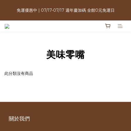
週年慶限定｜購買指定商品3件＄2000・植萃洗沐三件$999送酵
免運優惠中 | 07/17-07/17 週年慶加碼 全館0元免運日
素牙膏・植泌系列最低只要＄1980
週年慶限定｜購買指定商品3件＄2000・植萃洗沐三件$999送酵
素牙膏・植泌系列最低只要＄1980
美味零嘴
此分類沒有商品
關於我們