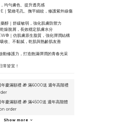
濕，均勻膚色、提升透亮感
維他命E｜緊緻毛孔、撫平細紋，修護紫外線傷
-紅沒藥醇｜舒緩敏弱，強化肌膚防禦力
少乾燥脫屑，長效穩定肌膚水分
LDEW®｜仿肌膚原生脂質，強化彈潤結構
抹吸收、不黏膩，乾肌與熟齡肌友善
啟動修護力，打造飽滿彈潤的青春光采
日常皆宜！
年慶滿額禮 🎁 滿6000送 週年高階禮
der
年慶滿額禮 🎁 滿4500送 週年高階體
n order
Show more