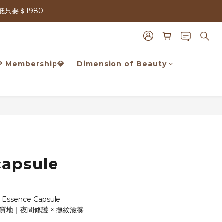
只要＄1980
只要＄1980
️VIP Membership💎
Dimension of Beauty
BUY NOW
capsule
 Essence Capsule
質地｜夜間修護 × 撫紋滋養