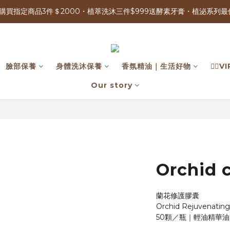
購買指定商品3件＄2000・植萃洗沐三件$999送酵素牙膏・植泌系列最低
單筆消費滿＄2500 | 可參加週年慶限定100%抽獎 人人有獎！ 
免運優惠中 | 07/17-07/17 週年慶加碼 全館0元免運日
購買指定商品3件＄2000・植萃洗沐三件$999送酵素牙膏・植泌系列最低
臉部保養
身體洗沐保養
香氛精油｜生活好物
🙍‍♂
Our story
Orchid 
蘭花修護膠囊
Orchid Rejuvenating
50顆／瓶｜輕油精華油