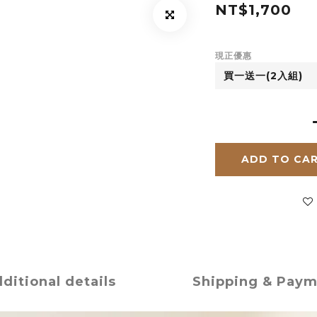
NT$1,700
現正優惠
ADD TO CA
ditional details
Shipping & Pay