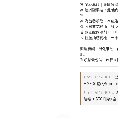
🌸 蘭花萃取｜嫩膚保
🌿 澳洲聖果油 × 
害
🌿 海茴香萃取 × α
🌻 向日葵花籽油｜減
🧬 氨基酸保濕劑 E
💧 輕盈油感質地｜一
調理膚觸、淡化細紋，
肌。
單顆膠囊包裝，旅行＆
Until
08/31 16:00
週
+ $500購物金 on or
Until
08/31 16:00
週
驗禮 + $300購物金 o