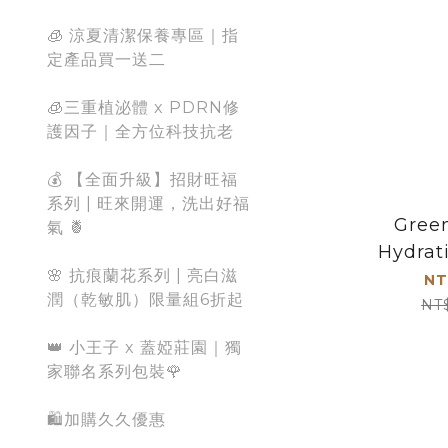
🧊 涼夏清潔保養專區｜指
定產品買一送二
🧊三重植泌體 x PDRN修
護因子｜全方位科技抗老
💰 【全面升級】招財旺福
系列 | 旺來開運，洗出好福
Green
氣 🍍
Hydrat
🌸 抗痕蘭花系列 | 亮白滋
NT
潤（乾敏肌）限量組6折起
NT
👑 小王子 x 蓋婭莊園｜獨
家聯名系列包裝🌹
🛍️加購久久優惠