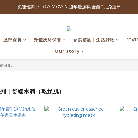
免運優惠中 | 07/17-07/17 週年慶加碼 全館0元免運日
購買指定商品3件＄2000・植萃洗沐三件$999送酵素牙膏・植泌系列最低
購買指定商品3件＄2000・植萃洗沐三件$999送酵素牙膏・植泌系列最低
臉部保養
身體洗沐保養
香氛精油｜生活好物
🙍‍♂
Our story
（乾燥肌）
萄系列｜舒緩水潤（乾燥肌）