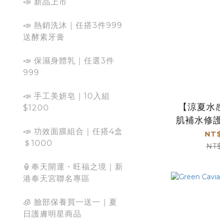
📣 新品上市
📣 熱銷洗沐｜任搭3件999
送酵素牙膏
📣 保濕身體乳｜任選3件
999
📣 手工美妍皂｜10入組
【涼夏水
$1200
肌補水修護
📣 功效面膜組合｜任搭4盒
三
NT$
＄1000
NT
🏮奉天開運・旺福之境｜新
港奉天宮聯名專區
🧊 臉部保養買一送一｜夏
日護膚明星商品