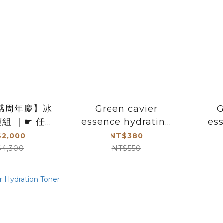
感周年慶】冰
Green cavier
G
組 ｜☛ 任選
essence hydrating
es
件優惠
mask
2,000
NT$380
$4,300
NT$550