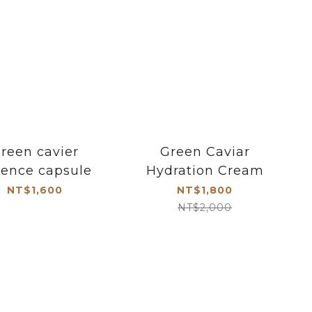
reen cavier
Green Caviar
sence capsule
Hydration Cream
NT$1,600
NT$1,800
NT$2,000