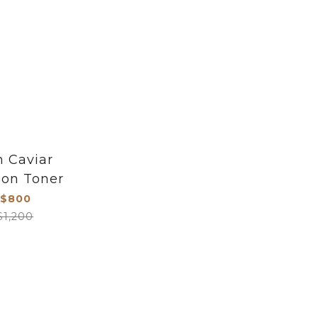
 Caviar
ion Toner
$800
$1,200