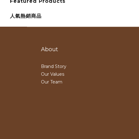
Featured Products
人氣熱銷商品
About
Brand Story
Our Values
Our Team