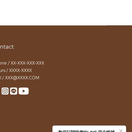
ntact
ne / XX-XXX-XXX-XXX
rs / XXXX-XXXX
il / XXX@XXXX.COM