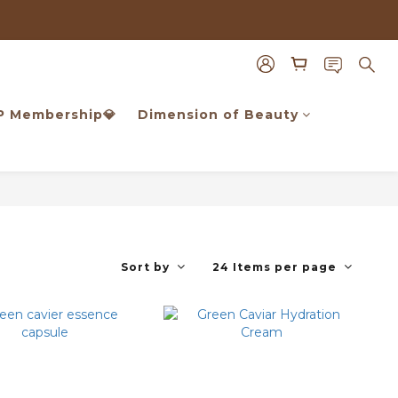
只要＄1980
只要＄1980
️VIP Membership💎
Dimension of Beauty
Sort by
24 Items per page