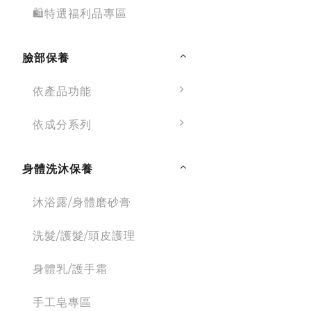
🛍特選福利品專區
臉部保養
依產品功能
依成分系列
身體洗沐保養
沐浴露/身體磨砂膏
洗髮/護髮/頭皮護理
身體乳/護手霜
手工皂專區