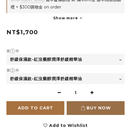
禮 + $300購物金 on order
Show more
NT$1,700
第①件
第②件
ADD TO CART
BUY NOW
Add to Wishlist