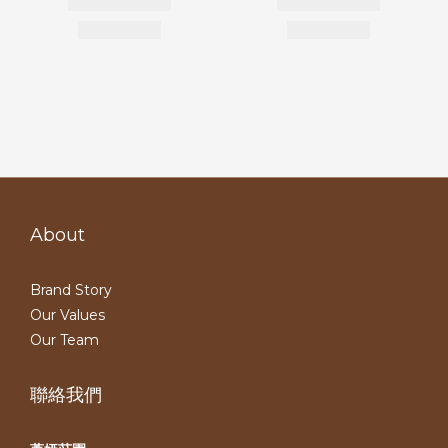
About
Brand Story
Our Values
Our Team
聯絡我們