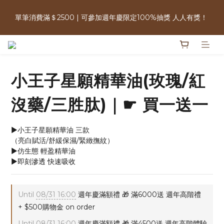
週年慶限定｜購買指定商品3件＄2000・植萃洗沐三件$999送酵
單筆消費滿＄2500 | 可參加週年慶限定100%抽獎 人人有獎！ 
素牙膏・植泌系列最低只要＄1980
免運優惠中 | 07/17-07/17 週年慶加碼 全館0元免運日
小王子星願精華油(玫瑰/紅
週年慶限定｜購買指定商品3件＄2000・植萃洗沐三件$999送酵
素牙膏・植泌系列最低只要＄1980
沒藥/三胜肽)｜☛ 買一送一
▶︎小王子星願精華油 三款
（亮白賦活/舒緩保濕/緊緻撫紋）
▶︎仿生態 輕盈精華油 
▶︎即刻滲透 快速吸收
Until
08/31 16:00
週年慶滿額禮 🎁 滿6000送 週年高階禮
+ $500購物金 on order
Until
08/31 16:00
週年慶滿額禮 🎁 滿4500送 週年高階體驗