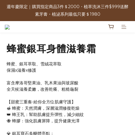
素牙膏・植泌系列最低只要＄1980
週年慶限定｜購買指定商品3件＄2000・植萃洗沐三件$999送酵
素牙膏・植泌系列最低只要＄1980
單筆消費滿＄2500 | 可參加週年慶限定100%抽獎 人人有獎！ 
免運優惠中 | 07/17-07/17 週年慶加碼 全館0元免運日
蜂蜜銀耳身體滋養霜
週年慶限定｜購買指定商品3件＄2000・植萃洗沐三件$999送酵
蜂蜜、銀耳萃取、雪絨花萃取
素牙膏・植泌系列最低只要＄1980
保濕x滋養x修護
富含摩洛哥堅果油、乳木果油與玻尿酸
全天候滋養柔嫩，改善乾癢、粗糙龜裂
【甜蜜三重奏-給你全方位肌膚守護】
🍯 蜂蜜：天然潤膚，深層滋潤修復乾燥
👑 蜂王乳：幫助肌膚提升彈性，減少細紋
🐝 蜂膠：強化肌膚屏障，提升健康光澤
💎 銀耳寶石多醣體亮點：