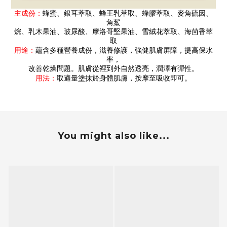
主成份：
蜂蜜、銀耳萃取、蜂王乳萃取、蜂膠萃取、麥角硫因、
角鯊
烷、乳木果油、玻尿酸、摩洛哥堅果油、雪絨花萃取、海茴香萃
取
用途：
蘊含多種營養成份，滋養修護，強健肌膚屏障，提高保水
率，
改善乾燥問題。肌膚從裡到外自然透亮，潤澤有彈性。
用法：
取適量塗抹於身體肌膚，按摩至吸收即可。
You might also like...