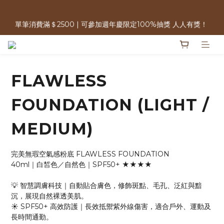
週年慶限定｜購買指定商品3件＄2000・植萃洗沐三件$999送酵
單筆消費滿＄2500 | 可參加週年慶限定100%抽獎 人人有獎！ 
素牙膏・植泌系列最低只要＄1980
免運優惠中 | 07/17-07/17 週年慶加碼 全館0元免運日
FLAWLESS
週年慶限定｜購買指定商品3件＄2000・植萃洗沐三件$999送酵
素牙膏・植泌系列最低只要＄1980
FOUNDATION (LIGHT /
MEDIUM)
完美無瑕空氣感粉底 FLAWLESS FOUNDATION
40ml｜白皙色／自然色｜SPF50+ ★★★★
💡 智慧調膚科技｜自動貼合膚色，修飾斑點、毛孔、泛紅與黯
沉，展現自然裸透美肌。
☀️ SPF50+ 高效防護｜長效抵禦紫外線傷害，適合戶外、運動及
長時間通勤。