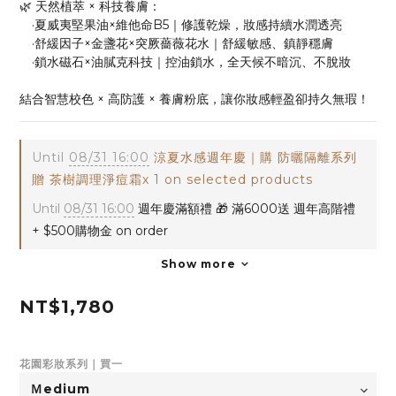
🌿 天然植萃 × 科技養膚：
　·夏威夷堅果油×維他命B5｜修護乾燥，妝感持續水潤透亮
　·舒緩因子×金盞花×突厥薔薇花水｜舒緩敏感、鎮靜穩膚
　·鎖水磁石×油膩克科技｜控油鎖水，全天候不暗沉、不脫妝
結合智慧校色 × 高防護 × 養膚粉底，讓你妝感輕盈卻持久無瑕！
Until
08/31 16:00
涼夏水感週年慶｜購 防曬隔離系列
贈 茶樹調理淨痘霜x 1 on selected products
Until
08/31 16:00
週年慶滿額禮 🎁 滿6000送 週年高階禮
+ $500購物金 on order
Show more
NT$1,780
花園彩妝系列｜買一