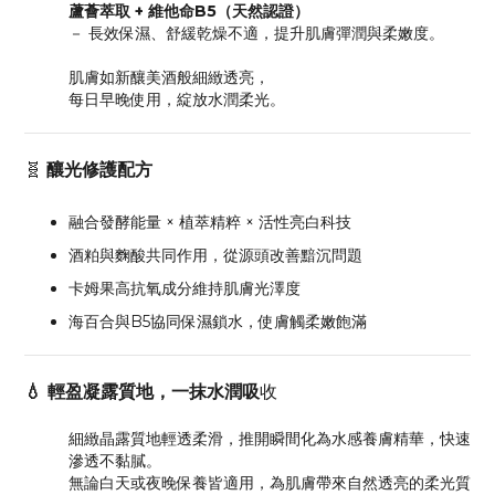
蘆薈萃取 + 維他命B5（天然認證）
－ 長效保濕、舒緩乾燥不適，提升肌膚彈潤與柔嫩度。
肌膚如新釀美酒般細緻透亮，
每日早晚使用，綻放水潤柔光。
🧬
釀光修護配
方
融合發酵能量 × 植萃精粹 × 活性亮白科技
酒粕與麴酸共同作用，從源頭改善黯沉問題
卡姆果高抗氧成分維持肌膚光澤度
海百合與B5協同保濕鎖水，使膚觸柔嫩飽滿
💧 輕盈凝露質地，一抹水潤吸
收
細緻晶露質地輕透柔滑，推開瞬間化為水感養膚精華，快速
滲透不黏膩。
無論白天或夜晚保養皆適用，為肌膚帶來自然透亮的柔光質