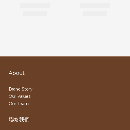
About
Brand Story
Our Values
Our Team
聯絡我們