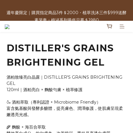
週年慶限定｜購買指定商品3件＄2000・植萃洗沐三件$999送酵
週年慶限定｜購買指定商品3件＄2000・植萃洗沐三件$999送酵
素牙膏・植泌系列最低只要＄1980
素牙膏・植泌系列最低只要＄1980
單筆消費滿＄2500 | 可參加週年慶限定100%抽獎 人人有獎！ 
DISTILLER'S GRAINS
免運優惠中 | 07/17-07/17 週年慶加碼 全館0元免運日
BRIGHTENING GEL
週年慶限定｜購買指定商品3件＄2000・植萃洗沐三件$999送酵
素牙膏・植泌系列最低只要＄1980
酒粕致臻亮白晶露｜DISTILLER'S GRAINS BRIGHTENING 
GEL
120ml｜酒粕亮白 × 麴酸勻膚 × 植萃修護
🍶 酒粕萃取（專利認證 × Microbiome Friendly）
富含氨基酸與發酵多醣體，提亮膚色、潤澤修護，使肌膚呈現柔
嫩透亮光感。
🌾 麴酸 × 海百合萃取