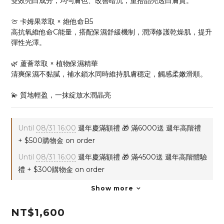
雙效亮白成分，均勻膚色、改善暗沉，重拾晶亮透白膚質。
🍈 卡姆果萃取 × 維他命B5
高抗氧維他命C能量，搭配保濕舒緩機制，潤澤修護乾燥肌，提升
彈性光澤。
🌿 蘆薈萃取 × 植物保濕精華
清爽保濕不黏膩，補水鎖水同時維持肌膚穩定，觸感柔嫩滑順。
💫 質地輕盈，一抹綻放水潤晶亮
Until
08/31 16:00
週年慶滿額禮 🎁 滿6000送 週年高階禮
+ $500購物金 on order
Until
08/31 16:00
週年慶滿額禮 🎁 滿4500送 週年高階體驗
禮 + $300購物金 on order
Show more
NT$1,600