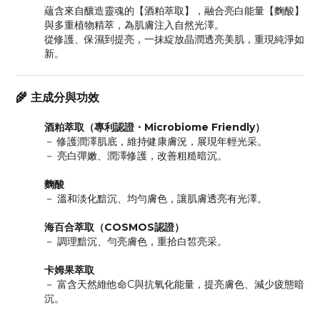
蘊含來自釀造靈魂的【酒粕萃取】，融合亮白能量【麴酸】
與多重植物精萃，為肌膚注入自然光澤。
從修護、保濕到提亮，一抹綻放晶潤透亮美肌，重現純淨如
新。
🌾 主成分與功效
酒粕萃取（專利認證・Microbiome Friendly）
－ 修護潤澤肌底，維持健康膚況，展現年輕光采。
－ 亮白彈嫩、潤澤修護，改善粗糙暗沉。
麴酸
－ 溫和淡化黯沉、均勻膚色，讓肌膚透亮有光澤。
海百合萃取（COSMOS認證）
－ 調理黯沉、勻亮膚色，重拾白皙亮采。
卡姆果萃取
－ 富含天然維他命C與抗氧化能量，提亮膚色、減少疲態暗
沉。