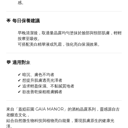
感。
🌟 每日保養建議
早晚清潔後，取適量晶露均勻塗抹於臉部與頸部肌膚，輕輕
按摩至吸收。
可搭配美白精華液或乳霜，強化亮白保濕效果。
💬 適用對
象
✔ 暗沉、膚色不均者
✔ 想提升肌膚透亮光澤者
✔ 追求輕盈保濕、不黏膩質地者
✔ 欲改善乾燥粗糙膚觸者
來自「蓋婭莊園 GAIA MANOR」的酒粕晶露系列，靈感源自古
老釀造文化，
結合自然微生物科技與植物亮白能量，重現肌膚原生的健康光
澤。