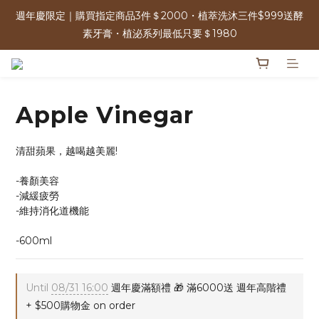
週年慶限定｜購買指定商品3件＄2000・植萃洗沐三件$999送酵
週年慶限定｜購買指定商品3件＄2000・植萃洗沐三件$999送酵
素牙膏・植泌系列最低只要＄1980
素牙膏・植泌系列最低只要＄1980
單筆消費滿＄2500 | 可參加週年慶限定100%抽獎 人人有獎！ 
Apple Vinegar
免運優惠中 | 07/17-07/17 週年慶加碼 全館0元免運日
清甜蘋果，越喝越美麗!
週年慶限定｜購買指定商品3件＄2000・植萃洗沐三件$999送酵
-養顏美容
素牙膏・植泌系列最低只要＄1980
-減緩疲勞
-維持消化道機能
-600ml
Until
08/31 16:00
週年慶滿額禮 🎁 滿6000送 週年高階禮
+ $500購物金 on order