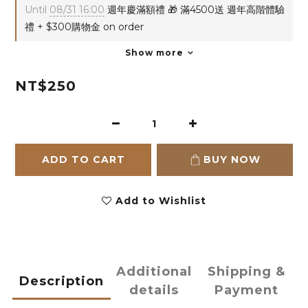
Until
08/31 16:00
週年慶滿額禮 🎁 滿4500送 週年高階體驗
禮 + $300購物金 on order
Show more
NT$250
ADD TO CART
BUY NOW
Add to Wishlist
Additional
Shipping &
Description
details
Payment