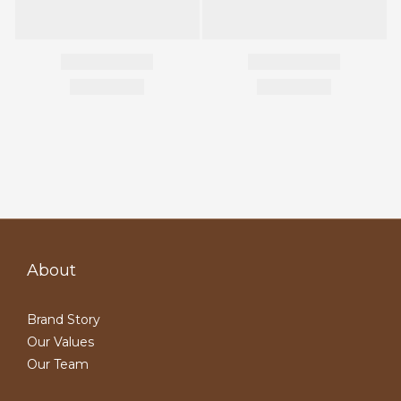
About
Brand Story
Our Values
Our Team