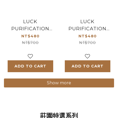
LUCK
LUCK
PURIFICATION
PURIFICATION
RELIEF SHOWER
RELIEF SHAMPOO
NT$480
NT$480
GEL 700ml
700ml
NT$700
NT$700
ADD TO CART
ADD TO CART
Show more
莊園特選系列