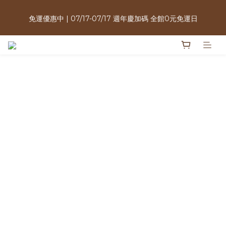
週年慶限定｜購買指定商品3件＄2000・植萃洗沐三件$999送酵
免運優惠中 | 07/17-07/17 週年慶加碼 全館0元免運日
素牙膏・植泌系列最低只要＄1980
週年慶限定｜購買指定商品3件＄2000・植萃洗沐三件$999送酵
素牙膏・植泌系列最低只要＄1980